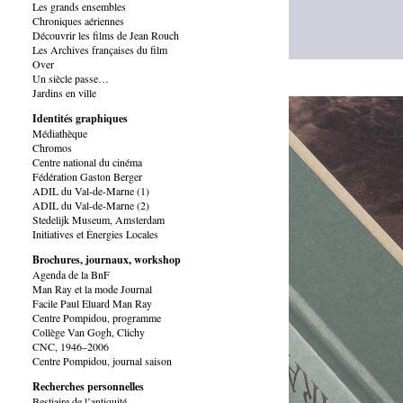
Les grands ensembles
Chroniques aériennes
Découvrir les films de Jean Rouch
Les Archives françaises du film
Over
Un siècle passe…
Jardins en ville
Identités graphiques
Médiathèque
Chromos
Centre national du cinéma
Fédération Gaston Berger
ADIL du Val-de-Marne (1)
ADIL du Val-de-Marne (2)
Stedelijk Museum, Amsterdam
Initiatives et Énergies Locales
Brochures, journaux, workshop
Agenda de la BnF
Man Ray et la mode Journal
Facile Paul Eluard Man Ray
Centre Pompidou, programme
Collège Van Gogh, Clichy
CNC, 1946–2006
Centre Pompidou, journal saison
Recherches personnelles
Bestiaire de l’antiquité