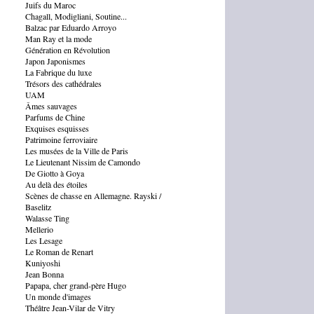
Juifs du Maroc
Chagall, Modigliani, Soutine...
Balzac par Eduardo Arroyo
Man Ray et la mode
Génération en Révolution
Japon Japonismes
La Fabrique du luxe
Trésors des cathédrales
UAM
Âmes sauvages
Parfums de Chine
Exquises esquisses
Patrimoine ferroviaire
Les musées de la Ville de Paris
Le Lieutenant Nissim de Camondo
De Giotto à Goya
Au delà des étoiles
Scènes de chasse en Allemagne. Rayski /
Baselitz
Walasse Ting
Mellerio
Les Lesage
Le Roman de Renart
Kuniyoshi
Jean Bonna
Papapa, cher grand-père Hugo
Un monde d'images
Théâtre Jean-Vilar de Vitry