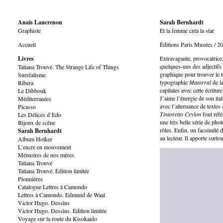
Anaïs Lancrenon
Sarah Bernhardt
Graphiste
Et la femme créa la star
Accueil
Éditions Paris Musées / 20
Livres
Extravagante, provocatrice,
quelques-uns des adjectifs
Tatiana Trouvé. The Strange Life of Things
graphique pour trouver le to
Surréalisme
typographie
Matorral
de l
Ribera
capitales avec cette écritur
Le Dibbouk
J’aime l’énergie de son ital
Méditerranées
avec l’alternance de textes 
Picasso
Tintoretto Ceylon
font réfé
Les Délices d’Edo
une très belle série de ph
Bijoux de scène
rôles. Enfin, un facsimilé d
Sarah Bernhardt
au lecteur. Il apporte surto
Album Holker
L’encre en mouvement
Mémoires de nos mères
Tatiana Trouvé
Tatiana Trouvé. Édition limitée
Pionnières
Catalogue Lettres à Camondo
Lettres à Camondo. Edmund de Waal
Victor Hugo. Dessins
Victor Hugo. Dessins. Édition limitée
Voyage sur la route du Kisokaido