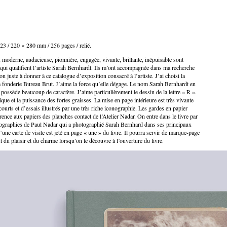
23 / 220 × 280 mm / 256 pages / relié.
 moderne, audacieuse, pionnière, engagée, vivante, brillante, inépuisable sont
 qui qualifient l’artiste Sarah Bernhardt. Ils m’ont accompagnée dans ma recherche
n juste à donner à ce catalogue d’exposition consacré à l’artiste. J’ai choisi la
a fonderie Bureau Brut. J’aime la force qu’elle dégage. Le nom Sarah Bernhardt en
e possède beaucoup de caractère. J’aime particulièrement le dessin de la lettre « R ».
ique et la puissance des fortes graisses. La mise en page intérieure est très vivante
courts et d’essais illustrés par une très riche iconographie. Les gardes en papier
rence aux papiers des planches contact de l’Atelier Nadar. On entre dans le livre par
otographies de Paul Nadar qui a photographié Sarah Bernhard dans ses principaux
’une carte de visite est jeté en page « une » du livre. Il pourra servir de marque-page
ut du plaisir et du charme lorsqu’on le découvre à l’ouverture du livre.