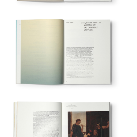
Découvrir les films de Jean Rouch
Les Archives françaises du film
Over
Un siècle passe…
Jardins en ville
Identités graphiques
Médiathèque
Chromos
Centre national du cinéma
Fédération Gaston Berger
ADIL du Val-de-Marne (1)
ADIL du Val-de-Marne (2)
Stedelijk Museum, Amsterdam
Initiatives et Énergies Locales
Brochures, journaux, workshop
Agenda de la BnF
Man Ray et la mode Journal
Facile Paul Eluard Man Ray
Centre Pompidou, programme
Collège Van Gogh, Clichy
CNC, 1946–2006
Centre Pompidou, journal saison
Recherches personnelles
Bestiaire de l’antiquité
Au fil de l'actualité